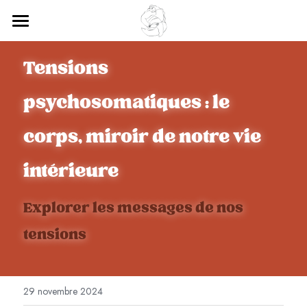
accueil
Tensions 
mes accompagnements
psychosomatiques : le 
le cabinet
accompagnement psychocorporel
corps, miroir de notre vie 
massage intuitif
à propos
intérieure
offrir un massage
blog
Explorer
 les messages de nos 
tensions
prendre rdv
29 novembre 2024